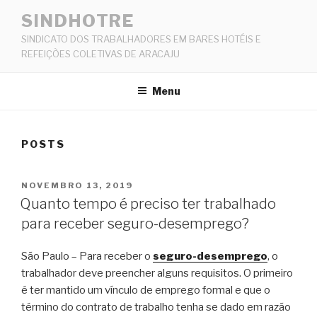
Pular
SINDHOTRE
para
SINDICATO DOS TRABALHADORES EM BARES HOTÉIS E
o
REFEIÇÕES COLETIVAS DE ARACAJU
conteúdo
Menu
POSTS
PUBLICADO
NOVEMBRO 13, 2019
EM
Quanto tempo é preciso ter trabalhado
para receber seguro-desemprego?
São Paulo – Para receber o
seguro-desemprego
, o
trabalhador deve preencher alguns requisitos. O primeiro
é ter mantido um vínculo de emprego formal e que o
término do contrato de trabalho tenha se dado em razão